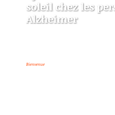
soleil chez les pe
Alzheimer
Comprendre et gérer l'agitation
patients Alzheimer
Bienvenue
> Syndrome vespéral