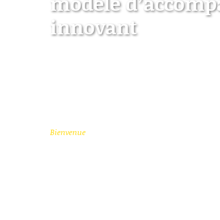
modèle d’accom
innovant
Une approche innovante centr
pour les personnes atteintes d
d'Alzheimer
Bienvenue
> Villages Alzheimer