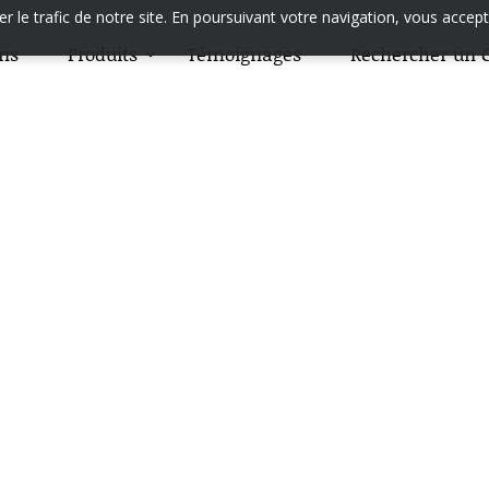
 le trafic de notre site. En poursuivant votre navigation, vous accept
ons
Produits
Témoignages
Rechercher un C