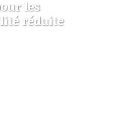
our les
ité réduite
s de développement