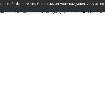
 le trafic de notre site. En poursuivant votre navigation, vous accept
ons
Produits
Témoignages
Rechercher un C