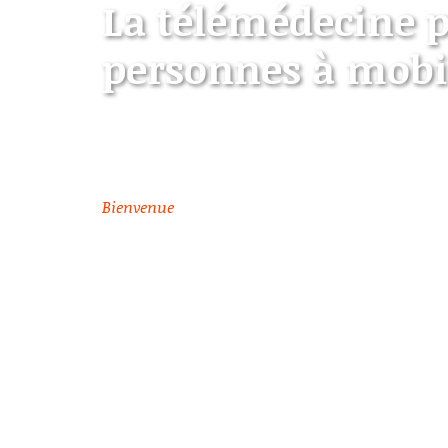
La télémédecine p
personnes à mobil
Bilan après plusieurs année
Bienvenue
> Télémédecine