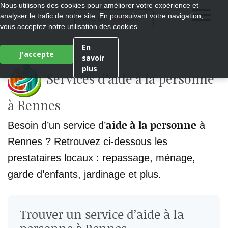
Nous utilisons des cookies pour améliorer votre expérience et
analyser le trafic de notre site. En poursuivant votre navigation,
®
MEDI
WALK
vous acceptez notre utilisation des cookies.
En
J'accepte
savoir
plus
Services d’aide à la personne
à Rennes
aide à la personne
Besoin d’un service d’
à
Rennes ? Retrouvez ci-dessous les
prestataires locaux : repassage, ménage,
garde d’enfants, jardinage et plus.
Trouver un service d’aide à la