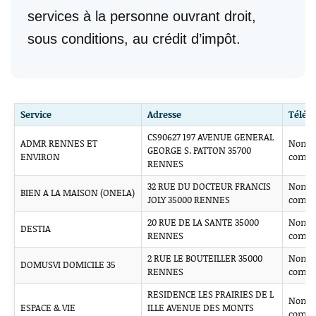
services à la personne ouvrant droit,
sous conditions, au crédit d’impôt.
Service
Adresse
Télép
CS90627 197 AVENUE GENERAL
ADMR RENNES ET
Non
GEORGE S. PATTON 35700
ENVIRON
comm
RENNES
32 RUE DU DOCTEUR FRANCIS
Non
BIEN A LA MAISON (ONELA)
JOLY 35000 RENNES
comm
20 RUE DE LA SANTE 35000
Non
DESTIA
RENNES
comm
2 RUE LE BOUTEILLER 35000
Non
DOMUSVI DOMICILE 35
RENNES
comm
RESIDENCE LES PRAIRIES DE L
Non
ESPACE & VIE
ILLE AVENUE DES MONTS
comm