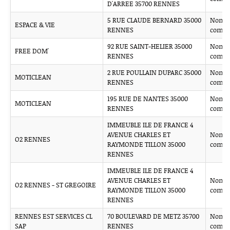
D'ARREE 35700 RENNES
5 RUE CLAUDE BERNARD 35000
Non
ESPACE & VIE
RENNES
comm
92 RUE SAINT-HELIER 35000
Non
FREE DOM'
RENNES
comm
2 RUE POULLAIN DUPARC 35000
Non
MOTICLEAN
RENNES
comm
195 RUE DE NANTES 35000
Non
MOTICLEAN
RENNES
comm
IMMEUBLE ILE DE FRANCE 4
AVENUE CHARLES ET
Non
O2 RENNES
RAYMONDE TILLON 35000
comm
RENNES
IMMEUBLE ILE DE FRANCE 4
AVENUE CHARLES ET
Non
O2 RENNES - ST GREGOIRE
RAYMONDE TILLON 35000
comm
RENNES
RENNES EST SERVICES CL
70 BOULEVARD DE METZ 35700
Non
SAP
RENNES
comm