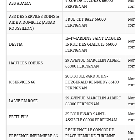
4 RUE DE LA CORSE 66000
Non
ASS ADAMA
PERPIGNAN
comm
ASS DES SERVICES SOINS &
1 RUE CDT BAZY 66000
Non
AIDE A DOMICILE (ASSAD
PERPIGNAN
comm
ROUSSILLON)
15-17-JARDINS SAINT JACQUES
Non
DESTIA
15 RUE DES GLAIEULS 66000
comm
PERPIGNAN
29 AVENUE MARCELIN ALBERT
Non
HAUT LES COEURS
66000 PERPIGNAN
comm
20 B BOULEVARD JOHN-
Non
K SERVICES 66
FITZGERALD KENNEDY 66100
comm
PERPIGNAN
29 AVENUE MARCELIN ALBERT
Non
LA VIE EN ROSE
66000 PERPIGNAN
comm
35 BOULEVARD SAINT-
Non
PETIT-FILS
ASSISCLE 66000 PERPIGNAN
comm
RESIDENCE LE CONCORDE
Non
PRESENCE INFIRMIERE 66
PLACE HENRI DE TURENNE
comm