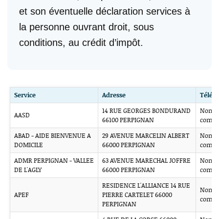
et son éventuelle déclaration services à
la personne ouvrant droit, sous
conditions, au crédit d’impôt.
Service
Adresse
Télép
14 RUE GEORGES BONDURAND
Non
AASD
66100 PERPIGNAN
comm
ABAD - AIDE BIENVENUE A
29 AVENUE MARCELIN ALBERT
Non
DOMICILE
66000 PERPIGNAN
comm
ADMR PERPIGNAN - VALLEE
63 AVENUE MARECHAL JOFFRE
Non
DE L'AGLY
66000 PERPIGNAN
comm
RESIDENCE L'ALLIANCE 14 RUE
Non
APEF
PIERRE CARTELET 66000
comm
PERPIGNAN