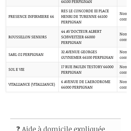
66100 PERPIGNAN
RES LE CONCORDE III PLACE
Non
PRESENCE INFIRMIERE 66
HENRI DE TURENNE 66100
comm
PERPIGNAN
44 AV DOCTEUR ALBERT
Non
ROUSSILLON SENIORS
SCHWEITZER 66000
comm
PERPIGNAN
32 AVENUE GEORGES
Non
SARL O2 PERPIGNAN
GUYNEMER 66100 PERPIGNAN
comm
17 RUE PAULIN TESTORY 66000
Non
SOL E VIE
PERPIGNAN
comm
6 AVENUE DE L'AERODROME
Non
VITALLIANCE (VITALLIANCE)
66000 PERPIGNAN
comm
❓ Aide à domicile expliquée