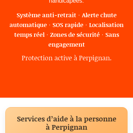
handicapées.
Système anti-retrait
Alerte chute
·
automatique
SOS rapide
Localisation
·
·
temps réel
Zones de sécurité
Sans
·
·
engagement
Protection active à Perpignan.
Services d’aide à la personne
à Perpignan