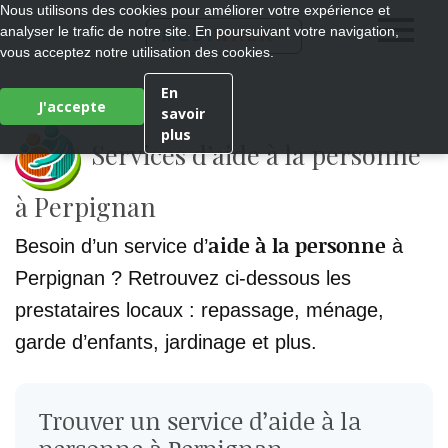
Nous utilisons des cookies pour améliorer votre expérience et
analyser le trafic de notre site. En poursuivant votre navigation,
®
MEDI
WALK
vous acceptez notre utilisation des cookies.
En
J'accepte
savoir
plus
Services d’aide à la personne
à Perpignan
aide à la personne
Besoin d’un service d’
à
Perpignan ? Retrouvez ci-dessous les
prestataires locaux : repassage, ménage,
garde d’enfants, jardinage et plus.
Trouver un service d’aide à la