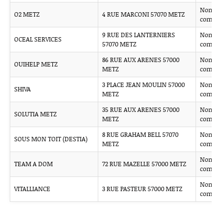
Non
O2 METZ
4 RUE MARCONI 57070 METZ
comm
9 RUE DES LANTERNIERS
Non
OCEAL SERVICES
57070 METZ
comm
86 RUE AUX ARENES 57000
Non
OUIHELP METZ
METZ
comm
3 PLACE JEAN MOULIN 57000
Non
SHIVA
METZ
comm
35 RUE AUX ARENES 57000
Non
SOLUTIA METZ
METZ
comm
8 RUE GRAHAM BELL 57070
Non
SOUS MON TOIT (DESTIA)
METZ
comm
Non
TEAM A DOM
72 RUE MAZELLE 57000 METZ
comm
Non
VITALLIANCE
3 RUE PASTEUR 57000 METZ
comm