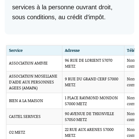
services à la personne ouvrant droit,
sous conditions, au crédit d’impôt.
Service
Adresse
Télép
96 RUE DE LORIENT 57070
Non
ASSOCIATION AMIVIE
METZ
comm
ASSOCIATION MOSELLANE
9 RUE DU GRAND CERF 57000
Non
D'AIDE AUX PERSONNES
METZ
comm
AGEES (AMAPA)
1 PLACE RAYMOND MONDON
Non
BIEN A LA MAISON
57000 METZ
comm
90 AVENUE DE THIONVILLE
Non
CASTEL SERIVCES
57050 METZ
comm
22 RUE AUX ARENES 57000
Non
O2 METZ
METZ
comm