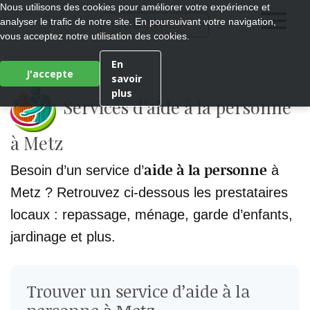
Nous utilisons des cookies pour améliorer votre expérience et
analyser le trafic de notre site. En poursuivant votre navigation,
®
MEDI
WALK
vous acceptez notre utilisation des cookies.
En
J'accepte
savoir
plus
Services d’aide à la personne
à Metz
aide à la personne
Besoin d’un service d’
à
Metz ? Retrouvez ci-dessous les prestataires
locaux : repassage, ménage, garde d’enfants,
jardinage et plus.
Trouver un service d’aide à la