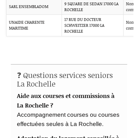
9 SQUARE DE SEDAN 17000 LA
Non
SARL ENSEMBLADOM
ROCHELLE
comm
17 RUE DU DOCTEUR
UNAIDE CHARENTE
Non
SCHWEITZER 17000 LA
MARITIME
comm
ROCHELLE
❓ Questions services seniors
La Rochelle
Aide aux courses et commissions à
La Rochelle ?
Accompagnement courses ou courses
effectuées seules à La Rochelle.