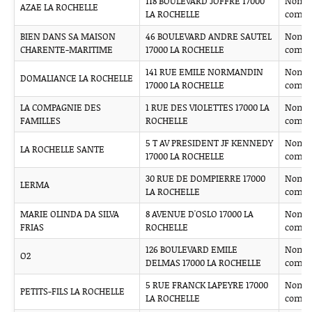
118 BOULEVARD JOFFRE 17000
Non
AZAE LA ROCHELLE
LA ROCHELLE
comm
BIEN DANS SA MAISON
46 BOULEVARD ANDRE SAUTEL
Non
CHARENTE-MARITIME
17000 LA ROCHELLE
comm
141 RUE EMILE NORMANDIN
Non
DOMALIANCE LA ROCHELLE
17000 LA ROCHELLE
comm
LA COMPAGNIE DES
1 RUE DES VIOLETTES 17000 LA
Non
FAMILLES
ROCHELLE
comm
5 T AV PRESIDENT JF KENNEDY
Non
LA ROCHELLE SANTE
17000 LA ROCHELLE
comm
30 RUE DE DOMPIERRE 17000
Non
LERMA
LA ROCHELLE
comm
MARIE OLINDA DA SILVA
8 AVENUE D'OSLO 17000 LA
Non
FRIAS
ROCHELLE
comm
126 BOULEVARD EMILE
Non
O2
DELMAS 17000 LA ROCHELLE
comm
5 RUE FRANCK LAPEYRE 17000
Non
PETITS-FILS LA ROCHELLE
LA ROCHELLE
comm