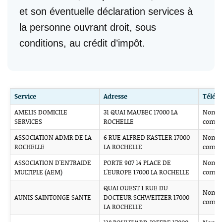
et son éventuelle déclaration services à
la personne ouvrant droit, sous
conditions, au crédit d’impôt.
Service
Adresse
Télép
AMELIS DOMICILE
31 QUAI MAUBEC 17000 LA
Non
SERVICES
ROCHELLE
comm
ASSOCIATION ADMR DE LA
6 RUE ALFRED KASTLER 17000
Non
ROCHELLE
LA ROCHELLE
comm
ASSOCIATION D'ENTRAIDE
PORTE 907 14 PLACE DE
Non
MULTIPLE (AEM)
L'EUROPE 17000 LA ROCHELLE
comm
QUAI OUEST 1 RUE DU
Non
AUNIS SAINTONGE SANTE
DOCTEUR SCHWEITZER 17000
comm
LA ROCHELLE