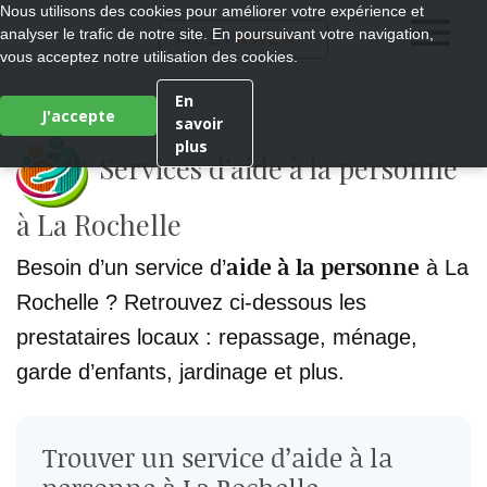
Nous utilisons des cookies pour améliorer votre expérience et
analyser le trafic de notre site. En poursuivant votre navigation,
®
MEDI
WALK
vous acceptez notre utilisation des cookies.
En
J'accepte
savoir
plus
Services d’aide à la personne
à La Rochelle
aide à la personne
Besoin d’un service d’
à La
Rochelle ? Retrouvez ci-dessous les
prestataires locaux : repassage, ménage,
garde d’enfants, jardinage et plus.
Trouver un service d’aide à la