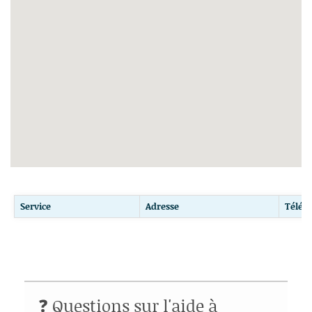
Service
Adresse
Télép
❓ Questions sur l'aide à