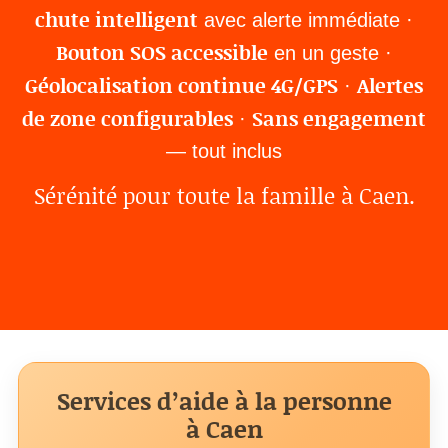
chute intelligent
avec alerte immédiate ·
Bouton SOS accessible
en un geste ·
Géolocalisation continue 4G/GPS
Alertes
·
de zone configurables
Sans engagement
·
— tout inclus
Sérénité pour toute la famille à Caen.
Services d’aide à la personne
à Caen