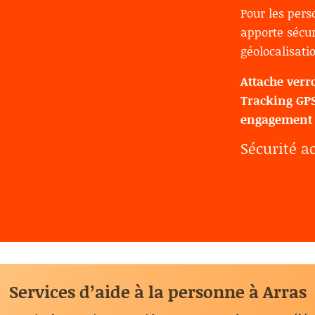
Pour les per
apporte sécu
géolocalisati
Attache verr
Tracking GP
engagement
Sécurité ac
Services d’aide à la personne à Arras