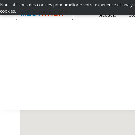
Nous utilisons des cookies pour améliorer votre expérience et analyser
cookies.
®
MEDI
WALK
Accueil
So
Services d’aide à
Besoin d’un service d’
aide à la personne
à Arras