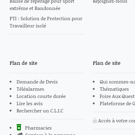
Balise de repérage pour sport
Rejoignez-Nous
extrême et Randonnée
PTI : Solution de Protection pour
Travailleur isolé
Plan de site
Plan de site
Demande de Devis
Qui sommes-no
Téléalarmes
Thématiques
Location courte durée
Foire Aux Ques
Lire les avis
Plateforme de G
Rechercher un C.L.I.C
Accés à votre c
Pharmacies
Services à la personne