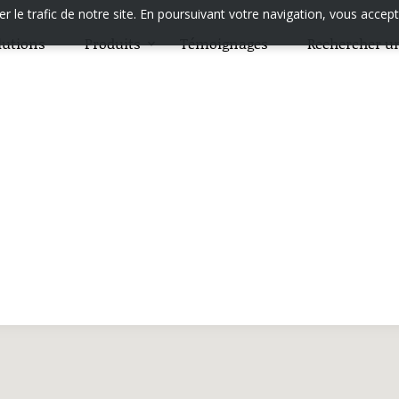
 le trafic de notre site. En poursuivant votre navigation, vous accept
lutions
Produits
Témoignages
Rechercher un
 la personne à Arras
 ? Retrouvez ci-dessous les prestataires locaux : repass