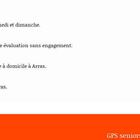
medi et dimanche.
ne évaluation sans engagement.
e à domicile à Arras.
as.
GPS senio