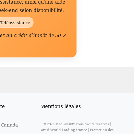
assistance, ainsi qu’une aide
ek-end selon disponibilité.
Téléassistance
nsez au crédit d’impôt de 50 %
te
Mentions légales
 Canada
©
2026
Mediwalk® Tous droits réservés |
Amri World Trading France | Protection des