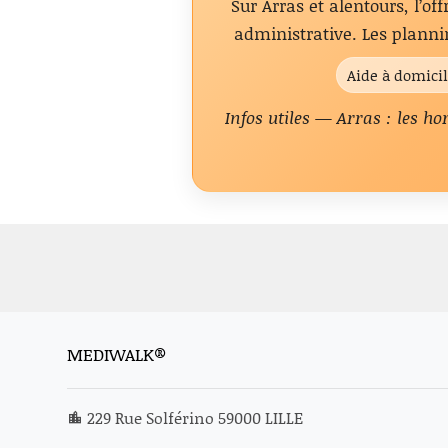
Sur Arras et alentours, l’of
administrative. Les planni
Aide à domici
Infos utiles — Arras : les ho
MEDIWALK®
229 Rue Solférino 59000 LILLE