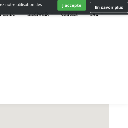
ez notre utilisation des
J'accepte
En savoir plus
 C.L.I.C
Mediwalk
Contact
FAQ
age, ménage, garde d’enfants, jardinage et plus.