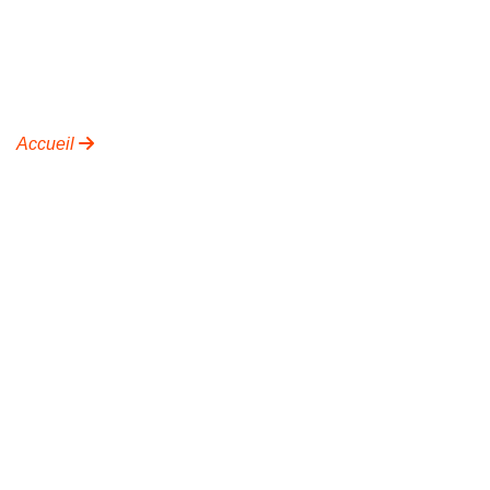
renforcer l'autonomie
Accueil
Inclusion, Accessibilité et Handicap