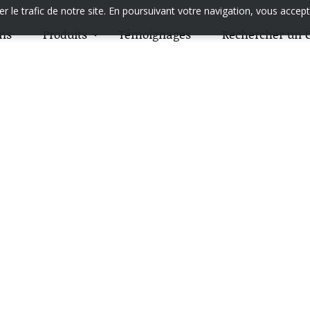
 le trafic de notre site. En poursuivant votre navigation, vous accept
ons
Produits
Témoignages
Rechercher un C