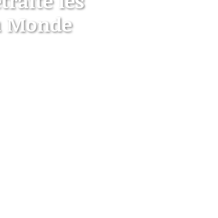
raite les
au Monde
nnovation
k Le Mag