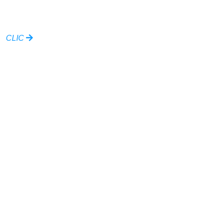
personnes âgées
CLIC
Ville de Val d'Ajol