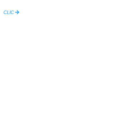
CLIC
Ville de Lagny-sur-Marne