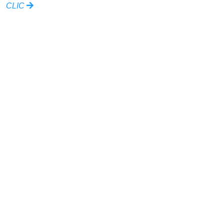
CLIC
Ville de Grandchamp-des-Fontaines