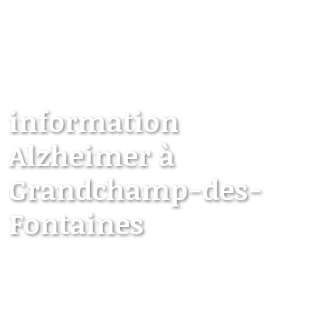
information
Alzheimer à
Grandchamp-des-
Fontaines
Les points d’information locaux dédiés aux
personnes âgées