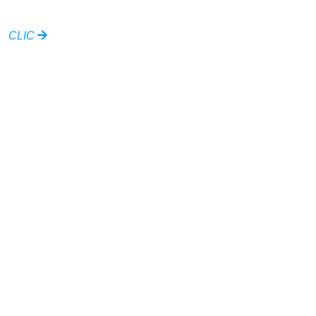
CLIC
Ville de Biscarrosse