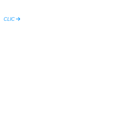
âgées
CLIC
Ville de Millau